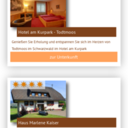
Hotel am Kurpark - Todtmoos
Genießen Sie Erholung und entspannen Sie sich im Herzen von
Todtmoos im Schwarzwald im Hotel am Kurpark
zur Unterkunft
✷✷✷✷
Haus Marlene Kaiser