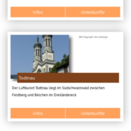
Infos
Unterkünfte
Bild: Copyright. 4ws-netdesign
Todtnau
Der Luftkurort Todtnau liegt im Südschwarzwald zwischen
Feldberg und Belchen im Dreiländereck
Infos
Unterkünfte