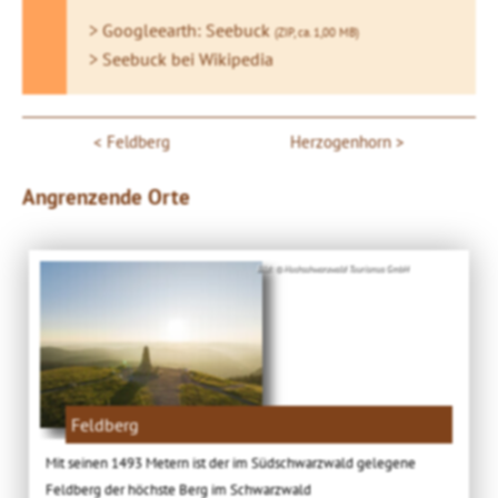
> Googleearth: Seebuck
(ZIP, ca. 1,00 MB)
> Seebuck bei Wikipedia
Feldberg
Herzogenhorn
Angrenzende Orte
Bild: © Hochschwarzwald Tourismus GmbH
Feldberg
Mit seinen 1493 Metern ist der im Südschwarzwald gelegene
Feldberg der höchste Berg im Schwarzwald