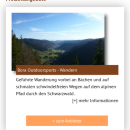
Bora Outdoorsports - Wandern
Geführte Wanderung vorbei an Bächen und auf
schmalen schwindelfreien Wegen auf dem alpinen
Pfad durch den Schwarzwald.
[+] mehr Informationen
> zum Anbieter