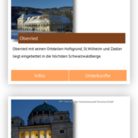
Oberried
Oberried mit seinen Ortsteilen Hofsgrund, St.Wilhelm und Zastler
liegt eingebettet in die höchsten Schwarzwaldberge.
Infos
Unterkünfte
Bild: Copyright der Hochschwarzwald Tourismus GmbH