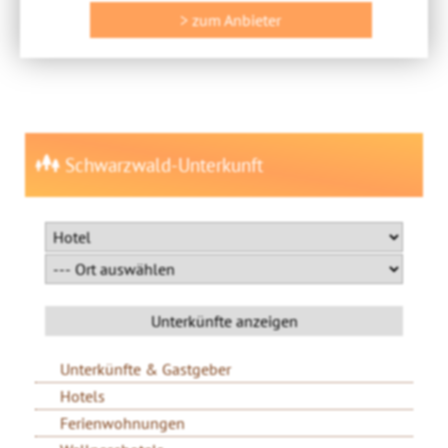
> zum Anbieter
Schwarzwald-Unterkunft
Unterkünfte & Gastgeber
Hotels
Ferienwohnungen