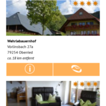
✷✷✷✷
Wehrlebauernhof
Vörlinsbach 27a
79254 Oberried
ca. 18 km entfernt
✷✷✷✷