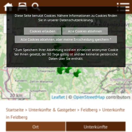
Diese Seite benutzt Cookies. Nähere Informationen zu Cookies finden
+
Sie in unserer
Datenschutzerklärung
.
Schwarzwald
Geniessen
−
Cookies erlauben
Alle Cookies ablehnen
Alle Cookies ablehnen, aber meine Entscheidung speichern *
* Zum Speichern Ihrer Ablehnung wird ein einzelner anonymer Cookie
bei Ihnen gesetzt, der 30 Tage gültig ist und der keinerlei persönliche
Daten über Sie enthält.
20 km
Leaflet
|
©
OpenStreetMap
contributors
Startseite >
Unterkünfte & Gastgeber >
Feldberg >
Unterkünfte
in Feldberg
Ort
Unterkünfte