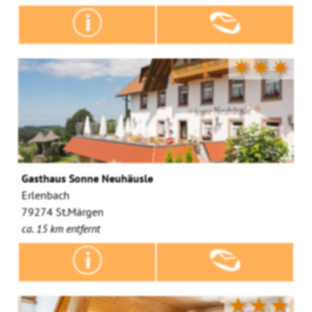
✷✷✷
Gasthaus Sonne Neuhäusle
Erlenbach
79274 St.Märgen
ca. 15 km entfernt
★★★