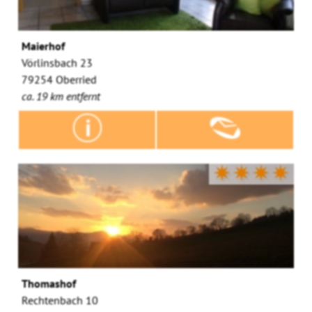
Maierhof
Vörlinsbach 23
79254 Oberried
ca. 19 km entfernt
✷✷✷✷
Thomashof
Rechtenbach 10