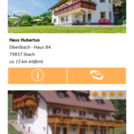
Haus Hubertus
Oberibach - Haus 84
79837 Ibach
ca. 13 km entfernt
✷✷✷✷