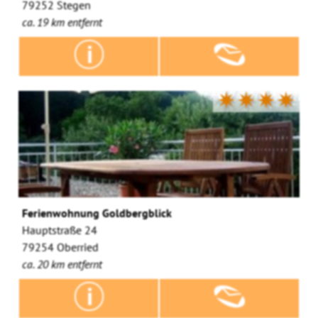
79252 Stegen
ca. 19 km entfernt
✷✷✷✷
Ferienwohnung Goldbergblick
Hauptstraße 24
79254 Oberried
ca. 20 km entfernt