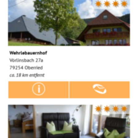
✷✷✷✷
Wehrlebauernhof
Vörlinsbach 27a
79254 Oberried
ca. 18 km entfernt
✷✷✷✷