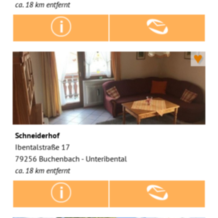
ca. 18 km entfernt
♥
Schneiderhof
Ibentalstraße 17
79256 Buchenbach - Unteribental
ca. 18 km entfernt