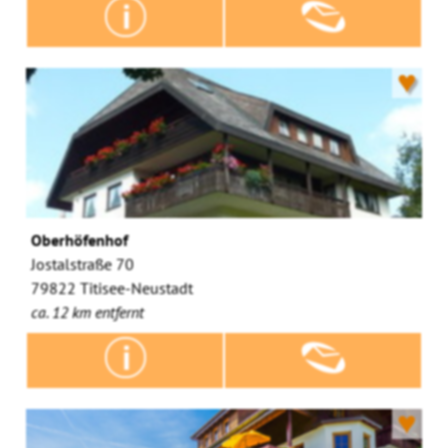
♥
Oberhöfenhof
Jostalstraße 70
79822 Titisee-Neustadt
ca. 12 km entfernt
♥