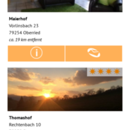
Maierhof
Vörlinsbach 23
79254 Oberried
ca. 19 km entfernt
✷✷✷✷
Thomashof
Rechtenbach 10