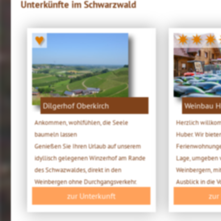
Unterkünfte im Schwarzwald
♥
✷✷✷
Dilgerhof Oberkirch
Weinbau H
Ankommen, wohlfühlen, die Seele
Herzlich willk
baumeln lassen
Huber. Wir biete
Genießen Sie Ihren Urlaub auf unserem
Ferienwohnungen
idyllisch gelegenen Winzerhof am Rande
Lage, umgeben 
des Schwazwaldes, direkt in den
Weinbergern, mi
Weinbergen ohne Durchgangsverkehr.
Ausblick in die 
zur Unterkunft
zur