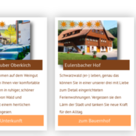
✷
✷✷✷✷✷
uber Oberkirch
Eulersbacher Hof
ommen auf dem Weingut
Schwarzwald (er-) leben, genau das
n Ihnen vier komfortable
können Sie in einer unserer drei mit Liebe
 in ruhiger, schöner
zum Detail eingerichteten
von Wald und
Ferienwohnungen. Vergessen sie den
t einem herrlichen
Lärm der Stadt und tanken Sie neue Kraft
Vogesen.
für den Alltag.
 Unterkunft
zum Bauernhof