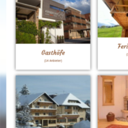
Fer
Gasthöfe
(
(14 Anbieter)