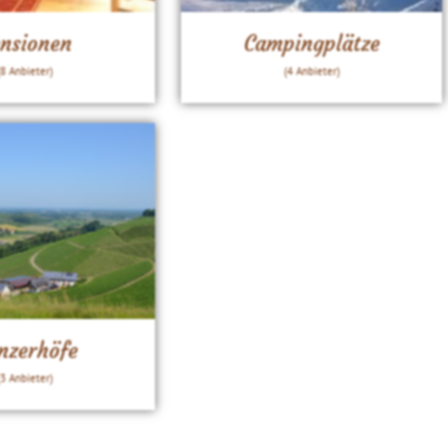
nsionen
Campingplätze
(8 Anbieter)
(4 Anbieter)
nzerhöfe
(3 Anbieter)