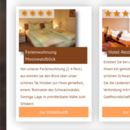
✷✷✷✷
★★★
Ferienwohnung
Hotel-Res
Mooswaldblick
Erleben Sie bei 
Von unserer Ferienwohnung (2-4 Pers.)
Ihnen ein gemüt
aus können sie den Blick über unser
schönen Schwarz
schönes Tal hinüber zur Moos genießen,
Sie die Leidensch
einem Teilmassiv des Schwarzwaldes.
Verbindung mit h
Sonnige Lage in unmittelbarer Nähe zum
Gastfreundschaft
Ortskern.
zur Unterkunft
zur