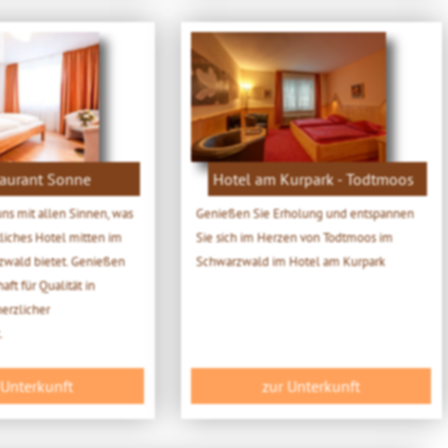
taurant Sonne
Hotel am Kurpark - Todtmoos
uns mit allen Sinnen, was
Genießen Sie Erholung und entspannen
liches Hotel mitten im
Sie sich im Herzen von Todtmoos im
wald bietet. Genießen
Schwarzwald im Hotel am Kurpark
aft für Qualität in
erzlicher
.
 Unterkunft
zur Unterkunft