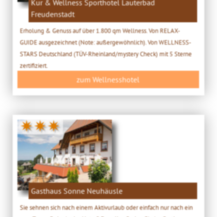
Kur & Wellness Sporthotel Lauterbad
Freudenstadt
Erholung & Genuss auf über 1.800 qm Wellness. Von RELAX-
GUIDE ausgezeichnet (Note: außergewöhnlich). Von WELLNESS-
STARS Deutschland (TÜV-Rheinland/mystery Check) mit 5 Sterne
zertifiziert.
zum Wellnesshotel
✷✷✷
Gasthaus Sonne Neuhäusle
Sie sehnen sich nach einem Aktivurlaub oder einfach nur nach ein