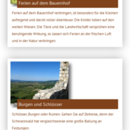
Ferien auf dem Bauernhof
Ferien auf dem Bauernhof verbringen, ist besonders für die Kleinen
aufregend und steckt voller Abenteuer. Die Kinder toben auf den
weiten Wiesen. Die Tiere und die Landwirtschaft versprühen eine
beruhigende Wirkung, so lassen sich Ferien an der frischen Luft
und in der Natur verbringen.
Burgen und Schlösser
Schlösser, Burgen oder Ruinen. Gehen Sie auf Zeitreise, denn der
Schwarzwald hat vergleichsweise eine große Ballung an
Festungen.