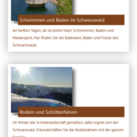
Schwimmen und Baden im Schwarzwald
An heißen Tagen, ab ins kühle Nass! Schwimmen, Baden und
Wassersport, hier finden Sie die Badeseen, Bäder und Flüsse des
Schwarzwalds.
Rodeln und Schlittenfahren
Im Winter die Schneelandschaft genießen, dafür eignet sich der
Schwarzwald. Erkundschaften Sie die Rodelbahnen mit der ganzen
Familie.