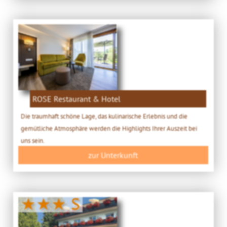
ROSE Restaurant & Hotel
Die traumhaft schöne Lage, das kulinarische Erlebnis und die
gemütliche Atmosphäre werden die Highlights Ihrer Auszeit bei
uns sein.
zur Unterkunft
★★★ S