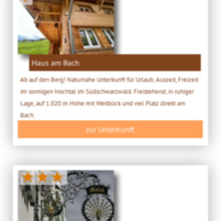
Haus am Bach
Ab auf den Berg! Naturnahe Unterkunft für Urlaub, Auszeit, Freizeit
im sonnigen Hochtal im Südschwarzwald. Freistehend, in ruhiger
Lage, auf 1.020 m Höhe mit Weitblick und viel Platz direkt am
Bach.
zur Unterkunft
★★★