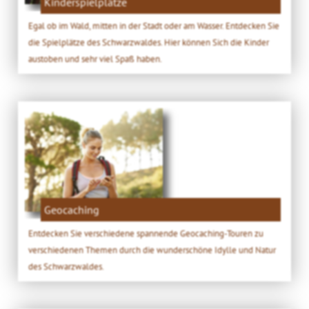
Kinderspielplätze
Egal ob im Wald, mitten in der Stadt oder am Wasser. Entdecken Sie
die Spielplätze des Schwarzwaldes. Hier können Sich die Kinder
austoben und sehr viel Spaß haben.
Geocaching
Entdecken Sie verschiedene spannende Geocaching-Touren zu
verschiedenen Themen durch die wunderschöne Idylle und Natur
des Schwarzwaldes.