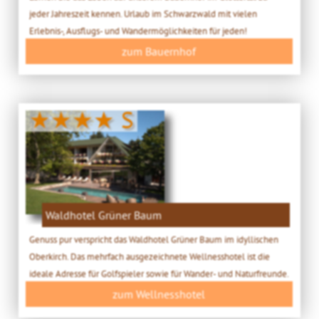
jeder Jahreszeit kennen. Urlaub im Schwarzwald mit vielen
Erlebnis-, Ausflugs- und Wandermöglichkeiten für jeden!
zum Bauernhof
★★★★ S
Waldhotel Grüner Baum
Genuss pur verspricht das Waldhotel Grüner Baum im idyllischen
Oberkirch. Das mehrfach ausgezeichnete Wellnesshotel ist die
ideale Adresse für Golfspieler sowie für Wander- und Naturfreunde.
zum Wellnesshotel