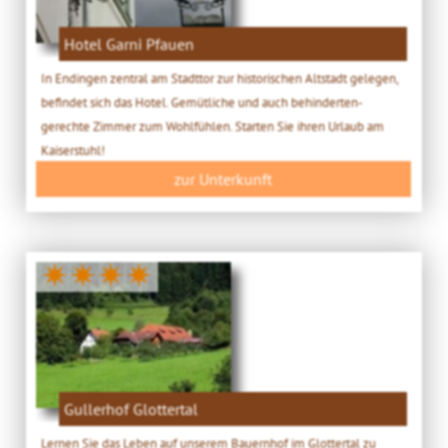
Hotel Garni Pfauen
In Endingen zentral am Stadttor zur historischen Altstadt gelegen,
befindet sich das Hotel. Gemütliche und auch behinderten-
gerechte Zimmer zum Wohlfühlen. Starten Sie ihren Urlaub am
Kaiserstuhl!
zur Unterkunft
✷✷✷✷
Gullerhof Glottertal
Lernen Sie das Leben auf unserem Bauernhof im Glottertal zu