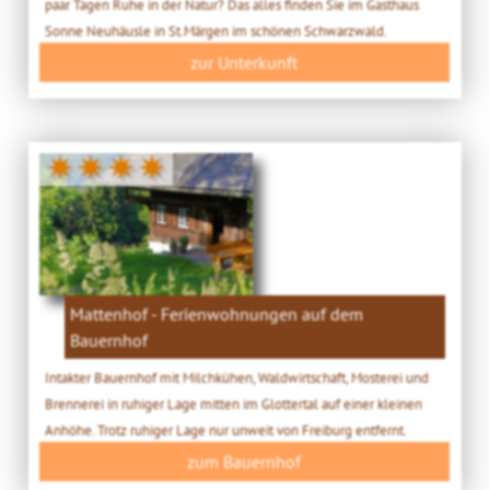
paar Tagen Ruhe in der Natur? Das alles finden Sie im Gasthaus
Sonne Neuhäusle in St.Märgen im schönen Schwarzwald.
zur Unterkunft
✷✷✷✷
Mattenhof - Ferienwohnungen auf dem
Bauernhof
Intakter Bauernhof mit Milchkühen, Waldwirtschaft, Mosterei und
Brennerei in ruhiger Lage mitten im Glottertal auf einer kleinen
Anhöhe. Trotz ruhiger Lage nur unweit von Freiburg entfernt.
zum Bauernhof