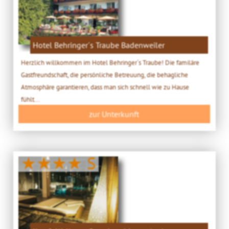
Hotel Behringer´s Traube Badenweiler
Herzlich willkommen im Hotel Behringer´s Traube! Die familäre
Gastfreundschaft, die persönliche Betreuung, die behagliche
Atmosphäre garantieren, dass man sich schnell wie zu Hause
fühlt...
zur Unterkunft
★★★★ S