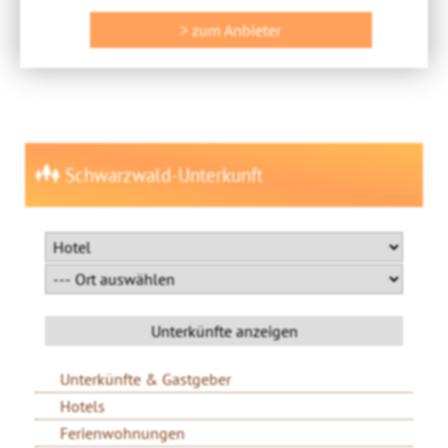
> zum Anbieter
Schwarzwald-Unterkunft
Unterkünfte & Gastgeber
Hotels
Ferienwohnungen