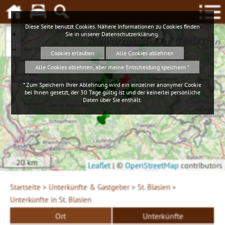
Diese Seite benutzt Cookies. Nähere Informationen zu Cookies finden
+
Sie in unserer
Datenschutzerklärung
.
Schwarzwald
Geniessen
−
Cookies erlauben
Alle Cookies ablehnen
Alle Cookies ablehnen, aber meine Entscheidung speichern *
* Zum Speichern Ihrer Ablehnung wird ein einzelner anonymer Cookie
bei Ihnen gesetzt, der 30 Tage gültig ist und der keinerlei persönliche
Daten über Sie enthält.
20 km
Leaflet
|
©
OpenStreetMap
contributors
Startseite >
Unterkünfte & Gastgeber >
St. Blasien >
Unterkünfte in St. Blasien
Ort
Unterkünfte