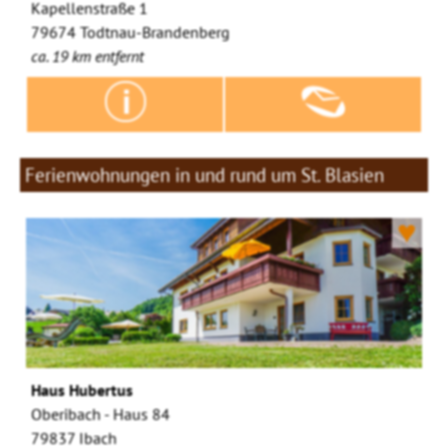
Kapellenstraße 1
79674 Todtnau-Brandenberg
ca. 19 km entfernt
Ferienwohnungen in und rund um St. Blasien
♥
Haus Hubertus
Oberibach - Haus 84
79837 Ibach