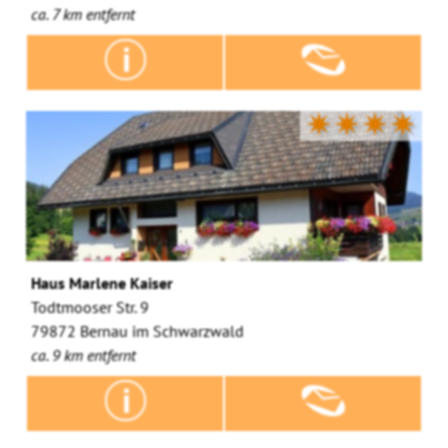
ca. 7 km entfernt
✷✷✷✷
Haus Marlene Kaiser
Todtmooser Str. 9
79872 Bernau im Schwarzwald
ca. 9 km entfernt