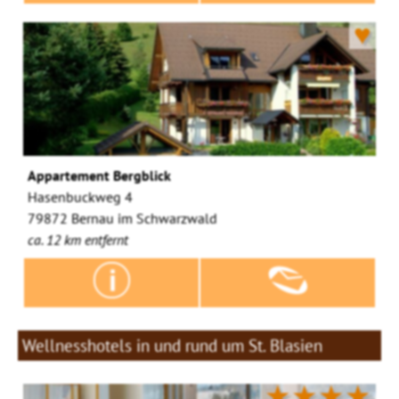
♥
Appartement Bergblick
Hasenbuckweg 4
79872 Bernau im Schwarzwald
ca. 12 km entfernt
Wellnesshotels in und rund um St. Blasien
★★★★