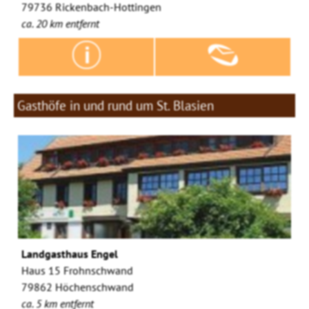
79736 Rickenbach-Hottingen
ca. 20 km entfernt
Gasthöfe in und rund um St. Blasien
Landgasthaus Engel
Haus 15 Frohnschwand
79862 Höchenschwand
ca. 5 km entfernt