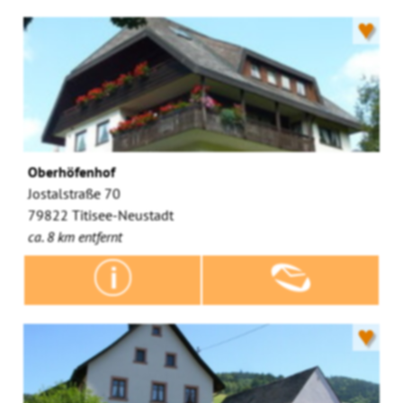
♥
Oberhöfenhof
Jostalstraße 70
79822 Titisee-Neustadt
ca. 8 km entfernt
♥