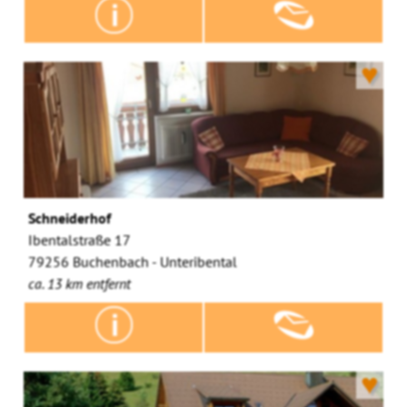
♥
Schneiderhof
Ibentalstraße 17
79256 Buchenbach - Unteribental
ca. 13 km entfernt
♥