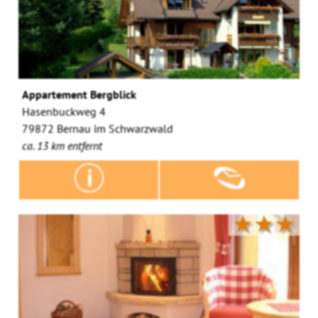
Appartement Bergblick
Hasenbuckweg 4
79872 Bernau im Schwarzwald
ca. 13 km entfernt
★★★