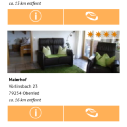
ca. 15 km entfernt
✷✷✷✷
Maierhof
Vörlinsbach 23
79254 Oberried
ca. 16 km entfernt