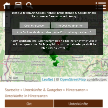
Diese Seite benutzt Cookies. Nähere Informationen zu Cookies finden
+
Sie in unserer
Datenschutzerklärung
.
Schwarzwald
Geniessen
−
Cookies erlauben
Alle Cookies ablehnen
Alle Cookies ablehnen, aber meine Entscheidung speichern *
* Zum Speichern Ihrer Ablehnung wird ein einzelner anonymer Cookie
bei Ihnen gesetzt, der 30 Tage gültig ist und der keinerlei persönliche
Daten über Sie enthält.
20 km
Leaflet
|
©
OpenStreetMap
contributors
Startseite >
Unterkünfte & Gastgeber >
Hinterzarten >
Unterkünfte in Hinterzarten
Ort
Unterkünfte