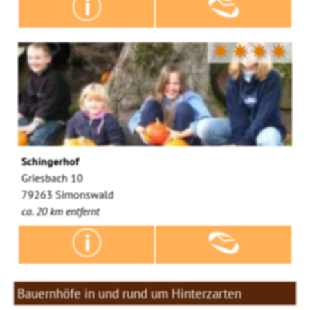
✷✷✷✷
Schingerhof
Griesbach 10
79263 Simonswald
ca. 20 km entfernt
Bauernhöfe in und rund um Hinterzarten