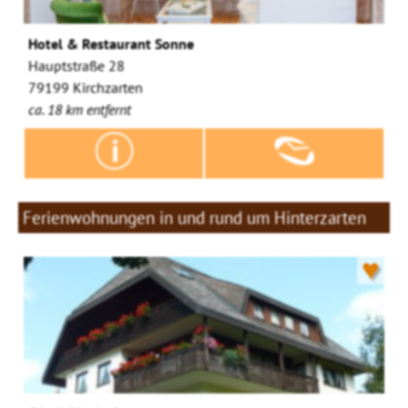
Hotel & Restaurant Sonne
Hauptstraße 28
79199 Kirchzarten
ca. 18 km entfernt
Ferienwohnungen in und rund um Hinterzarten
♥