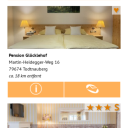
♥
Pension Glöcklehof
Martin-Heidegger-Weg 16
79674 Todtnauberg
ca. 18 km entfernt
★★★
S