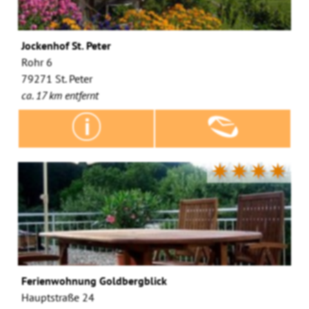
Jockenhof St. Peter
Rohr 6
79271 St. Peter
ca. 17 km entfernt
✷✷✷✷
Ferienwohnung Goldbergblick
Hauptstraße 24