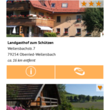
★★★
Landgasthof zum Schützen
Weilersbachstr. 7
79254 Oberried-Weilersbach
ca. 16 km entfernt
♥