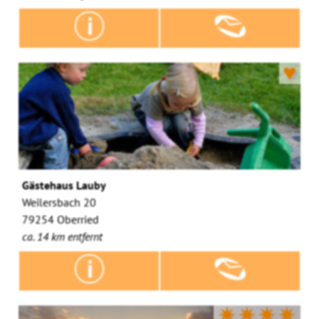
♥
Gästehaus Lauby
Weilersbach 20
79254 Oberried
ca. 14 km entfernt
✷✷✷✷