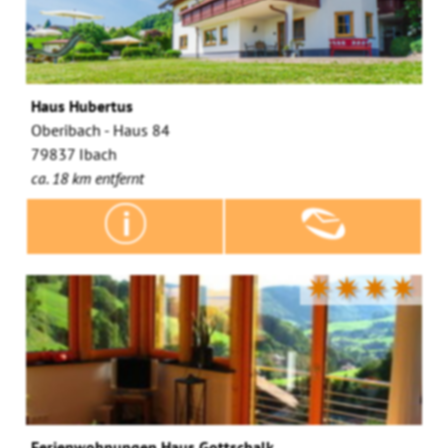
Haus Hubertus
Oberibach - Haus 84
79837 Ibach
ca. 18 km entfernt
✷✷✷✷
Ferienwohnungen Haus Gottschalk