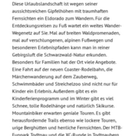
Diese Urlaubslandschaft ist wegen seiner
aussichtsreichen Gipfelhöhen mit traumhaften
Fernsichten ein Eldorado zum Wandern. Für die
Entdeckungsreisen zu Fuß wartet ein weites Wander-
Wegenetz auf Sie. Mal auf breiten Waldpromenaden,
mal auf verschlungenen, alpinen Fußwegen und
besonderen Erlebnispfaden kann man in reiner
Gebirgsluft die Schwarzwald-Natur erkunden.
Besonders für Familien hat der Ort viele Angebote.
Eine Fahrt auf der neuen Coaster-Rodelbahn, die
Märchenwanderung auf dem Zauberweg,
Schwimmbäder und Streichelzoo sind nicht nur für
Kinder ein Erlebnis. Außerdem gibt es ein
Kinderferienprogramm und im Winter gibt es viel
Schnee, tolle Rodelhänge und natürlich Skikurse.
Mountainbiker erwarten geniale Touren. Es gibt
herausfordernde Trails ebenso wie lockere Touren,
urige Berghütten und herrliche Fernsichten. Der MTB-
Funpark Todtnau und die XC-Runde in Todtnauberg