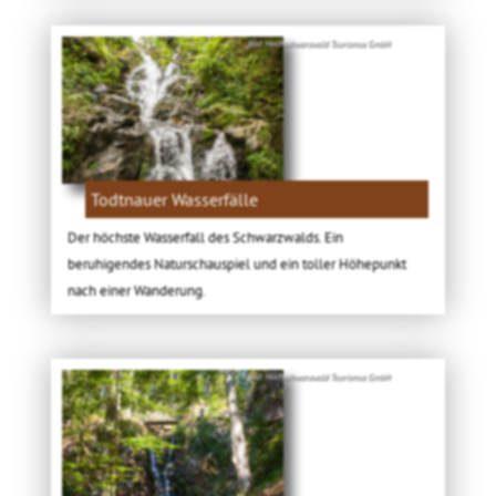
Bild: Hochschwarzwald Tourismus GmbH
Todtnauer Wasserfälle
Der höchste Wasserfall des Schwarzwalds. Ein
beruhigendes Naturschauspiel und ein toller Höhepunkt
nach einer Wanderung.
Bild: Hochschwarzwald Tourismus GmbH