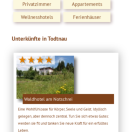
Privatzimmer
Appartements
Wellnesshotels
Ferienhäuser
Unterkünfte in Todtnau
★★★★
Waldhotel am Notschrei
Eine Wohlfühloase für Körper, Seele und Geist. Idyllisch
gelegen, aber dennoch zentral. Tun Sie sich etwas Gutes:
werden sie fit und tanken Sie neue Kraft für ein erfülltes
Leben.