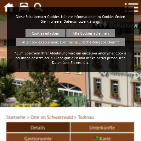
Diese Seite benutzt Cookies. Nähere Informationen zu Cookies finden
Sie in unserer
Datenschutzerklärung
.
Schwarzwald
Geniessen
Cookies erlauben
Alle Cookies ablehnen
Alle Cookies ablehnen, aber meine Entscheidung speichern *
* Zum Speichern Ihrer Ablehnung wird ein einzelner anonymer Cookie
bei Ihnen gesetzt, der 30 Tage gültig ist und der keinerlei persönliche
Daten über Sie enthält.
Copyright. 4ws-netdesign
Startseite >
Orte im Schwarzwald >
Todtnau
Details
Unterkünfte
Gastronomie
Karte