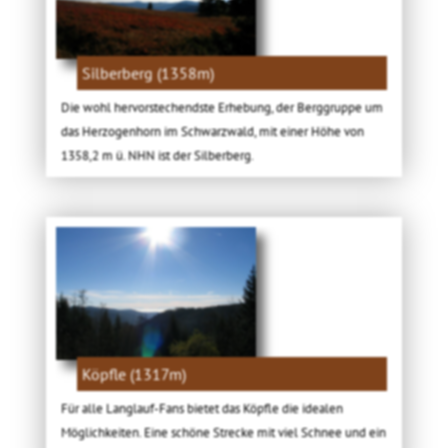
Silberberg (1358m)
Die wohl hervorstechendste Erhebung, der Berggruppe um
das Herzogenhorn im Schwarzwald, mit einer Höhe von
1358,2 m ü. NHN ist der Silberberg.
Köpfle (1317m)
Für alle Langlauf-Fans bietet das Köpfle die idealen
Möglichkeiten. Eine schöne Strecke mit viel Schnee und ein