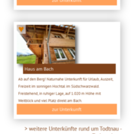
♥
Haus am Bach
Ab auf den Berg! Naturnahe Unterkunft für Urlaub, Auszeit,
Freizeit im sonnigen Hochtal im Südschwarzwald.
Freistehend, in ruhiger Lage, auf 1.020 m Höhe mit
Weitblick und viel Platz direkt am Bach.
zur Unterkunft
> weitere Unterkünfte rund um Todtnau -