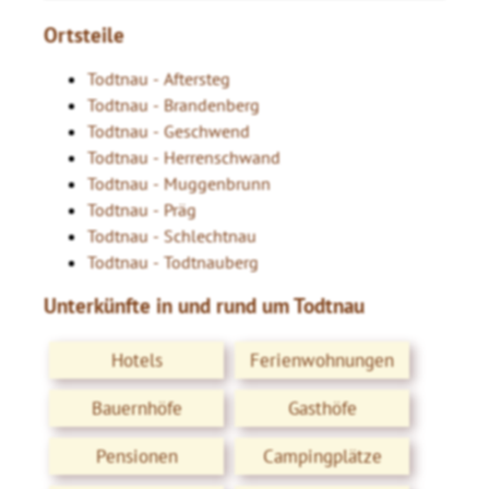
Ortsteile
Todtnau - Aftersteg
Todtnau - Brandenberg
Todtnau - Geschwend
Todtnau - Herrenschwand
Todtnau - Muggenbrunn
Todtnau - Präg
Todtnau - Schlechtnau
Todtnau - Todtnauberg
Unterkünfte in und rund um Todtnau
Hotels
Ferienwohnungen
Bauernhöfe
Gasthöfe
Pensionen
Campingplätze