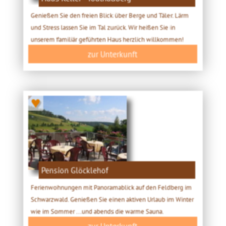
Genießen Sie den freien Blick über Berge und Täler. Lärm
und Stress lassen Sie im Tal zurück. Wir heißen Sie in
unserem familiär geführten Haus herzlich willkommen!
zur Unterkunft
♥
Pension Glöcklehof
Ferienwohnungen mit Panoramablick auf den Feldberg im
Schwarzwald. Genießen Sie einen aktiven Urlaub im Winter
wie im Sommer ...und abends die warme Sauna.
zur Unterkunft