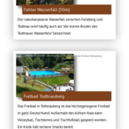
Fahler Wasserfall (50m)
Der naturbelassene Wasserfall zwischen Feldberg und
Todtnau wird häufig auch als "der kleine Bruder des
Todtnauer Wasserfalls" bezeichnet.
Bild: Mit freundlicher Genehmigung des Fördervereins des Freibads Todtnauberg
Freibad Todtnauberg
Das Freibad in Todtnauberg ist das höchstgelegene Freibad
in ganz Deutschland. Außerhalb des kühlen Nass kann
Volleyball, Tischtennis und Tischfußball gespielt werden.
Ein Kiosk hält leckere Snacks bereit.