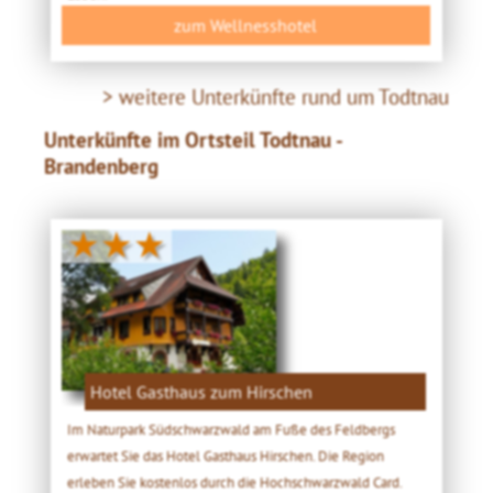
zum Wellnesshotel
> weitere Unterkünfte rund um Todtnau
Unterkünfte im Ortsteil Todtnau -
Brandenberg
★★★
Hotel Gasthaus zum Hirschen
Im Naturpark Südschwarzwald am Fuße des Feldbergs
erwartet Sie das Hotel Gasthaus Hirschen. Die Region
erleben Sie kostenlos durch die Hochschwarzwald Card.