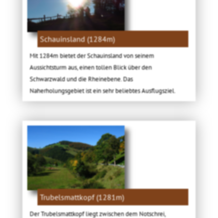
Schauinsland (1284m)
Mit 1284m bietet der Schauinsland von seinem
Aussichtsturm aus, einen tollen Blick über den
Schwarzwald und die Rheinebene. Das
Naherholungsgebiet ist ein sehr beliebtes Ausflugsziel.
Trubelsmattkopf (1281m)
Der Trubelsmattkopf liegt zwischen dem Notschrei,