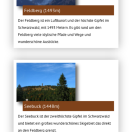
Feldberg (1493m)
Der Feldberg ist ein Luftkurort und der höchste Gipfel im
Schwarzwald, mit 1493 Metern. Es gibt rund um den
Feldberg viele idylische Pfade und Wege und
wunderschöne Ausblicke.
Seebuck (1448m)
Der Seebuck ist der zweithöchste Gipfel im Schwarzwald
und bietet ein großes wunderschönes Skigebiet das direkt
an den Feldberg grenzt.