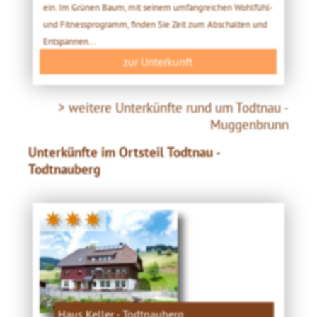
ein. Im Grünen Baum, mit seinem umfangreichen Wohlfühl-
und Fitnessprogramm, finden Sie Zeit zum Abschalten und
Entspannen...
zur Unterkunft
> weitere Unterkünfte rund um Todtnau -
Muggenbrunn
Unterkünfte im Ortsteil Todtnau -
Todtnauberg
✷✷✷
Haus Keller - Todtnauberg