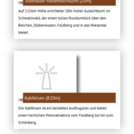
Todtnauer Hasenhornturm (20m)
Auf 1156m Höhe errichteter 20m hoher Aussichtturm im
Schwarzwald, der einen tollen Rundumblick über den
Belchen, Stübenwasen, Feldberg und in das Wiesental
bietet.
Kybfelsen (820m)
Der Kybfelsen ist ein beliebtes Ausflugsziel und bietet
einen herrlichen Panoramablick vom Feldberg bis hin zum
Schönberg.