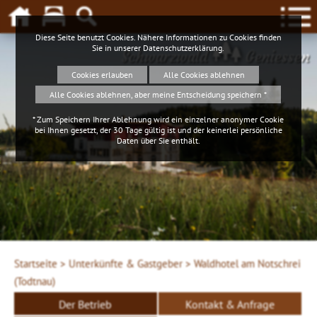
Diese Seite benutzt Cookies. Nähere Informationen zu Cookies finden
Sie in unserer
Datenschutzerklärung
.
Schwarzwald
Geniessen
Cookies erlauben
Alle Cookies ablehnen
Alle Cookies ablehnen, aber meine Entscheidung speichern *
* Zum Speichern Ihrer Ablehnung wird ein einzelner anonymer Cookie
bei Ihnen gesetzt, der 30 Tage gültig ist und der keinerlei persönliche
Daten über Sie enthält.
Startseite >
Unterkünfte & Gastgeber >
Waldhotel am Notschrei
(Todtnau)
Der Betrieb
Kontakt & Anfrage