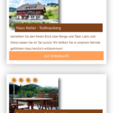
Haus Keller - Todtnauberg
Genießen Sie den freien Blick über Berge und Täler. Lärm und
Stress lassen Sie im Tal zurück. Wir heißen Sie in unserem familiär
geführten Haus herzlich willkommen!
zur Unterkunft
✷✷✷✷