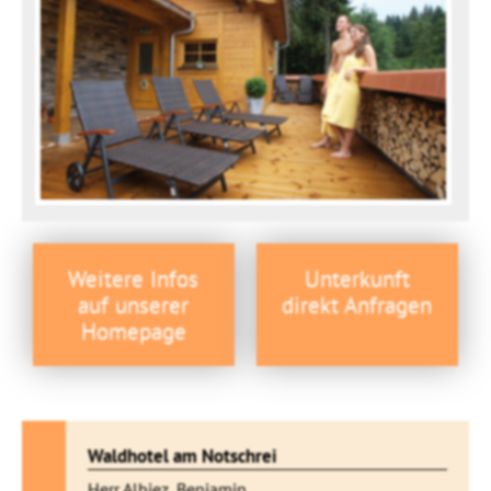
Weitere Infos
Unterkunft
auf unserer
direkt Anfragen
Homepage
Waldhotel am Notschrei
Herr Albiez, Benjamin