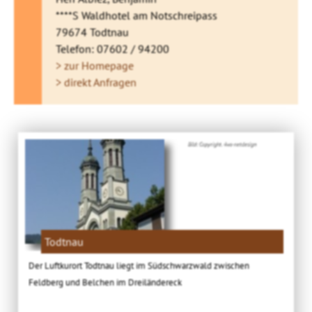
****S Waldhotel am Notschreipass
79674 Todtnau
Telefon: 07602 / 94200
> zur Homepage
> direkt Anfragen
Bild: Copyright. 4ws-netdesign
Todtnau
Der Luftkurort Todtnau liegt im Südschwarzwald zwischen
Feldberg und Belchen im Dreiländereck