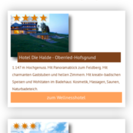
★★★★
Hotel Die Halde - Oberried-Hofsgrund
1.147 m Hochgenuss. Mit Panoramablick zum Feldberg. Mit
charmanten Gaststuben und hellen Zimmern. Mit kreativ-badischen
Speisen und Wohltaten im Badehaus: Kosmetik, Massagen, Saunen,
Naturbadeteich.
zum Wellnesshotel
✷✷✷