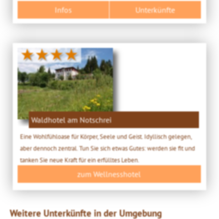
Infos
Unterkünfte
★★★★
Waldhotel am Notschrei
Eine Wohlfühloase für Körper, Seele und Geist. Idyllisch gelegen,
aber dennoch zentral. Tun Sie sich etwas Gutes: werden sie fit und
tanken Sie neue Kraft für ein erfülltes Leben.
zum Wellnesshotel
Weitere Unterkünfte in der Umgebung