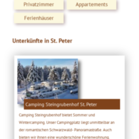
Privatzimmer
Appartements
Ferienhäuser
Unterkünfte in St. Peter
Camping Steingrubenhof St. Peter
Camping Steingrubenhof bietet Sommer und
Wintercamping. Unser Campingplatz liegt unmittelbar an
der romantischen Schwarzwald- Panoramastraße. Auch
bieten wir ihnen eine wunderschöne Ferienwohnung.