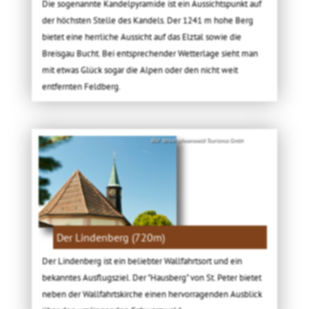
Die sogenannte Kandelpyramide ist ein Aussichtspunkt auf
der höchsten Stelle des Kandels. Der 1241 m hohe Berg
bietet eine herrliche Aussicht auf das Elztal sowie die
Breisgau Bucht. Bei entsprechender Wetterlage sieht man
mit etwas Glück sogar die Alpen oder den nicht weit
entfernten Feldberg.
Bild: ©Hochschwarzwald Tourismus Gmbh
Der Lindenberg (720m)
Der Lindenberg ist ein beliebter Wallfahrtsort und ein
bekanntes Ausflugsziel. Der "Hausberg" von St. Peter bietet
neben der Wallfahrtskirche einen hervorragenden Ausblick