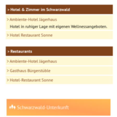
Hotel & Zimmer im Schwarzwald
Ambiente-Hotel Jägerhaus
Hotel in ruhiger Lage mit eigenen Wellnessangeboten.
Hotel Restaurant Sonne
Restaurants
Ambiente-Hotel Jägerhaus
Gasthaus Bürgerstüble
Hotel-Restaurant Sonne
Schwarzwald-Unterkunft