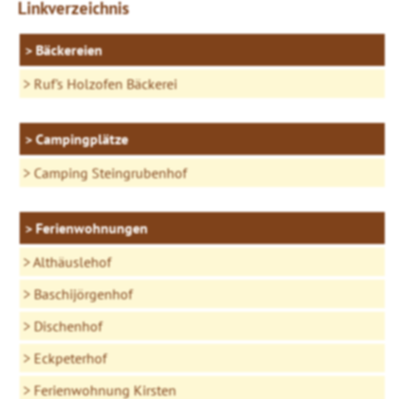
Linkverzeichnis
Bäckereien
Ruf's Holzofen Bäckerei
Campingplätze
Camping Steingrubenhof
Ferienwohnungen
Althäuslehof
Baschijörgenhof
Dischenhof
Eckpeterhof
Ferienwohnung Kirsten