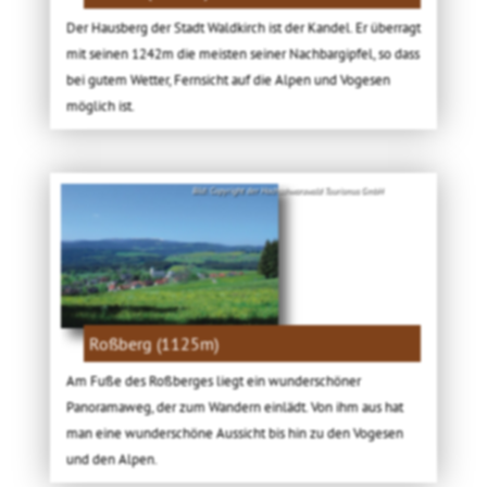
Der Hausberg der Stadt Waldkirch ist der Kandel. Er überragt
mit seinen 1242m die meisten seiner Nachbargipfel, so dass
bei gutem Wetter, Fernsicht auf die Alpen und Vogesen
möglich ist.
Bild: Copyright der Hochschwarzwald Tourismus GmbH
Roßberg (1125m)
Am Fuße des Roßberges liegt ein wunderschöner
Panoramaweg, der zum Wandern einlädt. Von ihm aus hat
man eine wunderschöne Aussicht bis hin zu den Vogesen
und den Alpen.