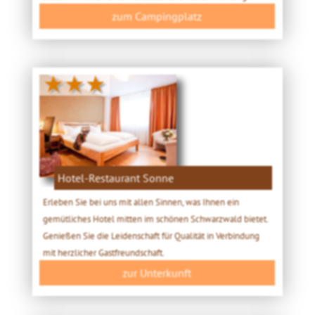
zum Campingplatz
★★★
Hotel-Restaurant Sonne
Erleben Sie bei uns mit allen Sinnen, was Ihnen ein
gemütliches Hotel mitten im schönen Schwarzwald bietet.
Genießen Sie die Leidenschaft für Qualität in Verbindung
mit herzlicher Gastfreundschaft.
zur Unterkunft