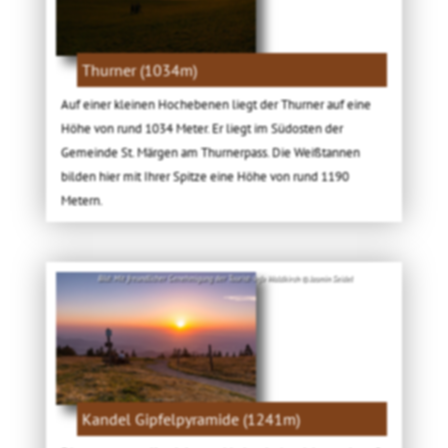
Thurner (1034m)
Auf einer kleinen Hochebenen liegt der Thurner auf eine
Höhe von rund 1034 Meter. Er liegt im Südosten der
Gemeinde St. Märgen am Thurnerpass. Die Weißtannen
bilden hier mit Ihrer Spitze eine Höhe von rund 1190
Metern.
Bild: Mit freundlicher Genehmigung der Tourist-Info Waldkirch © Jasmin Seidel
Kandel Gipfelpyramide (1241m)