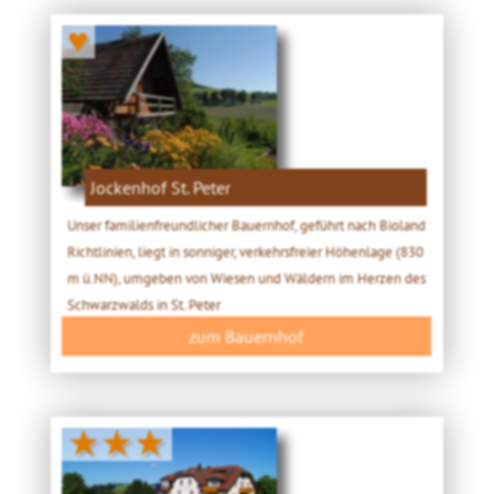
♥
Jockenhof St. Peter
Unser familienfreundlicher Bauernhof, geführt nach Bioland
Richtlinien, liegt in sonniger, verkehrsfreier Höhenlage (830
m ü.NN), umgeben von Wiesen und Wäldern im Herzen des
Schwarzwalds in St. Peter
zum Bauernhof
★★★