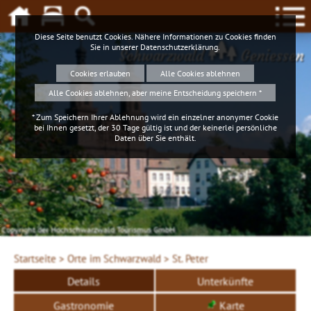
Diese Seite benutzt Cookies. Nähere Informationen zu Cookies finden
Sie in unserer
Datenschutzerklärung
.
Schwarzwald
Geniessen
Cookies erlauben
Alle Cookies ablehnen
Alle Cookies ablehnen, aber meine Entscheidung speichern *
* Zum Speichern Ihrer Ablehnung wird ein einzelner anonymer Cookie
bei Ihnen gesetzt, der 30 Tage gültig ist und der keinerlei persönliche
Daten über Sie enthält.
Copyright der Hochschwarzwald Tourismus GmbH
Startseite >
Orte im Schwarzwald >
St. Peter
Details
Unterkünfte
Gastronomie
Karte