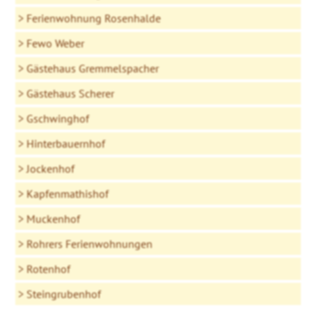
Ferienwohnung Rosenhalde
Fewo Weber
Gästehaus Gremmelspacher
Gästehaus Scherer
Gschwinghof
Hinterbauernhof
Jockenhof
Kapfenmathishof
Muckenhof
Rohrers Ferienwohnungen
Rotenhof
Steingrubenhof