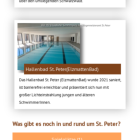
über den umliegenden Schwarzwald.
Bild: Mit freundlicher Genehmigung des Bürgermeisteramt St. Peter
Hallenbad St. Peter(ElzmattenBad)
Das Hallenbad St. Peter (ElzmattenBad) wurde 2021 saniert,
ist barrierefrei erreichbar und präsentiert sich nun mit
großer Lichteinstrahlung jungen und älteren
SchwimmerInnen.
Was gibt es noch in und rund um St. Peter?
Spielplätze (1)