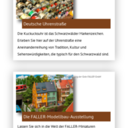
Deutsche Uhrenstraße
Die Kuckucksuhr ist das Schwarzwälder Markenzeichen.
Erleben Sie hier auf der Uhrenstraße eine
Aneinanderreihung von Tradition, Kultur und
Sehenswürdigkeiten, die typisch für den Schwarzwald sind.
Bild: Mit freundlicher Genehmigung der Gebr. FALLER GmbH
Die FALLER-Modellbau-Ausstellung
Lassen Sie sich in die Welt der FALLER-Miniaturen