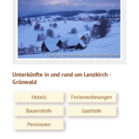
Copyright der Hochschwarzwald Tourismus GmbH
Unterkünfte in und rund um Lenzkirch -
Grünwald
Hotels
Ferienwohnungen
Bauernhöfe
Gasthöfe
Pensionen