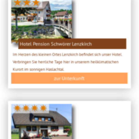
★★★
Hotel Pension Schwörer Lenzkirch
Im Herzen des kleinen Ortes Lenzkirch befindet sich unser Hotel.
Verbringen Sie herrliche Tage hier in unserem heilklimatischen
Kurort im sonnigen Haslachtal.
zur Unterkunft
✷✷✷✷