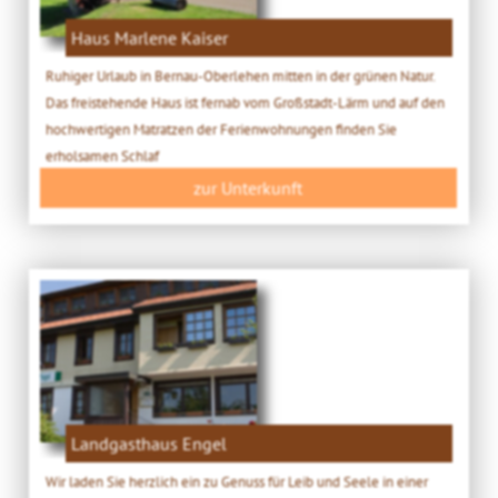
Haus Marlene Kaiser
Ruhiger Urlaub in Bernau-Oberlehen mitten in der grünen Natur.
Das freistehende Haus ist fernab vom Großstadt-Lärm und auf den
hochwertigen Matratzen der Ferienwohnungen finden Sie
erholsamen Schlaf
zur Unterkunft
Landgasthaus Engel
Wir laden Sie herzlich ein zu Genuss für Leib und Seele in einer