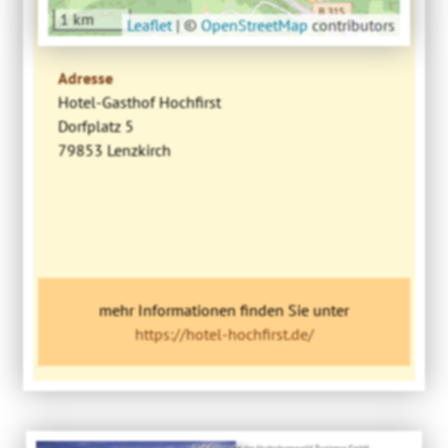
1 km
Leaflet
|
©
OpenStreetMap
contributors
Adresse
Hotel-Gasthof Hochfirst
Dorfplatz 5
79853 Lenzkirch
mehr Informationen finden Sie unter
https://hotel-hochfirst.de/
Bild: Copyright der Hochschwarzwald Tourismus GmbH