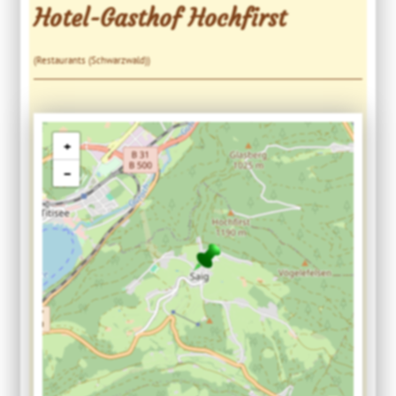
Hotel-Gasthof Hochfirst
(Restaurants (Schwarzwald))
+
−