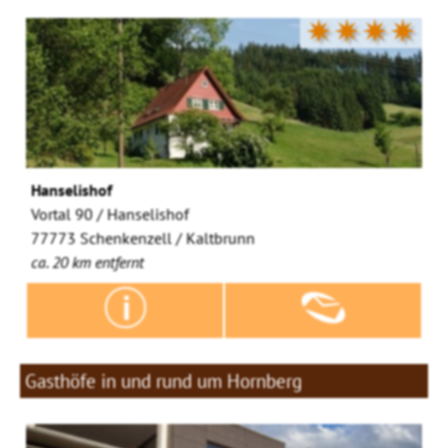
✷✷✷✷
Hanselishof
Vortal 90 / Hanselishof
77773 Schenkenzell / Kaltbrunn
ca. 20 km entfernt
Gasthöfe in und rund um Hornberg