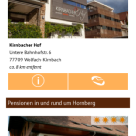
Kirnbacher Hof
Untere Bahnhofstr. 6
77709 Wolfach-Kirnbach
ca. 8 km entfernt
Pensionen in und rund um Hornberg
✷✷✷✷