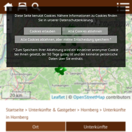
Diese Seite benutzt Cookies. Nähere Informationen zu Cookies finden
+
Sie in unserer
Datenschutzerklärung
.
Schwarzwald
Geniessen
−
Cookies erlauben
Alle Cookies ablehnen
Alle Cookies ablehnen, aber meine Entscheidung speichern *
* Zum Speichern Ihrer Ablehnung wird ein einzelner anonymer Cookie
bei Ihnen gesetzt, der 30 Tage gültig ist und der keinerlei persönliche
Daten über Sie enthält.
20 km
Leaflet
|
©
OpenStreetMap
contributors
Startseite >
Unterkünfte & Gastgeber >
Hornberg >
Unterkünfte
in Hornberg
Ort
Unterkünfte