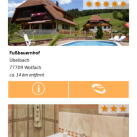
✷✷✷✷✷
Fußbauernhof
Übelbach
77709 Wolfach
ca. 14 km entfernt
★★★