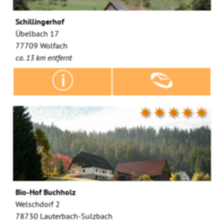
Schillingerhof
Übelbach 17
77709 Wolfach
ca. 13 km entfernt
✷✷✷✷✷
Bio-Hof Buchholz
Welschdorf 2
78730 Lauterbach-Sulzbach