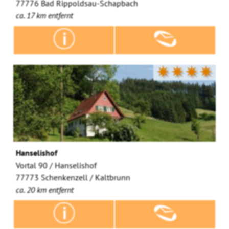
77776 Bad Rippoldsau-Schapbach
ca. 17 km entfernt
✷✷✷✷
Hanselishof
Vortal 90 / Hanselishof
77773 Schenkenzell / Kaltbrunn
ca. 20 km entfernt