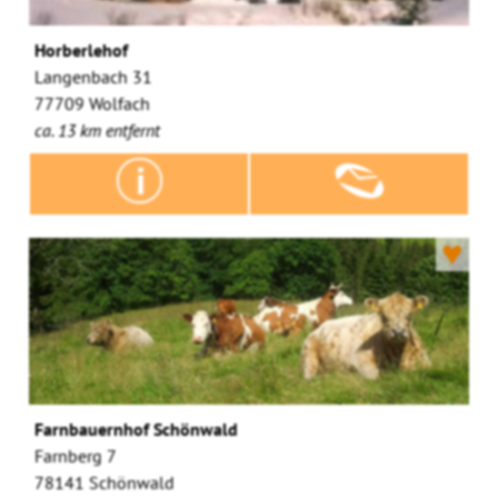
Horberlehof
Langenbach 31
77709 Wolfach
ca. 13 km entfernt
♥
Farnbauernhof Schönwald
Farnberg 7
78141 Schönwald