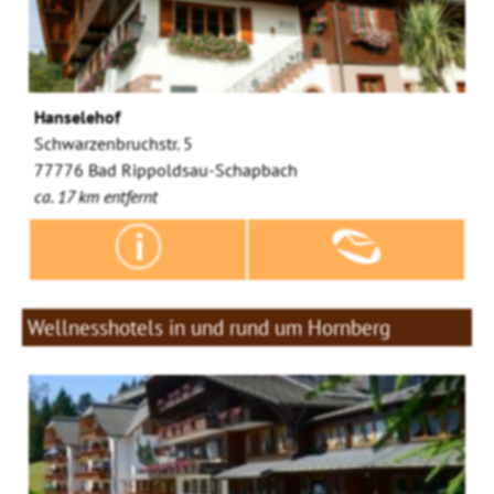
Hanselehof
Schwarzenbruchstr. 5
77776 Bad Rippoldsau-Schapbach
ca. 17 km entfernt
Wellnesshotels in und rund um Hornberg