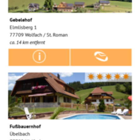
Gebelehof
Elmlisberg 1
77709 Wolfach / St. Roman
ca. 14 km entfernt
✷✷✷✷✷
Fußbauernhof
Übelbach