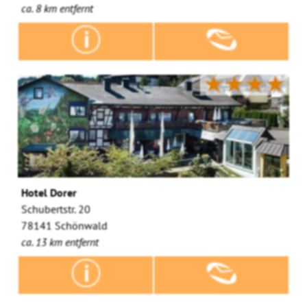
ca. 8 km entfernt
★★★★
Hotel Dorer
Schubertstr. 20
78141 Schönwald
ca. 13 km entfernt