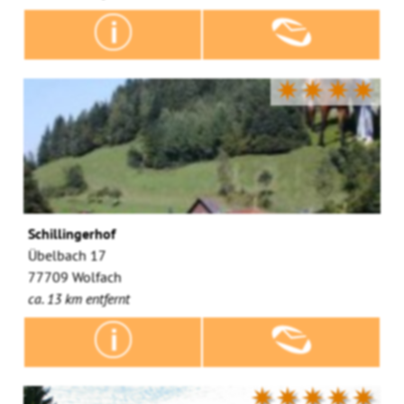
✷✷✷✷
Schillingerhof
Übelbach 17
77709 Wolfach
ca. 13 km entfernt
✷✷✷✷✷