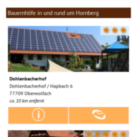
Bauernhöfe in und rund um Hornberg
✷✷✷
Dohlenbacherhof
Dohlenbacherhof / Hapbach 6
77709 Oberwolfach
ca. 10 km entfernt
✷✷✷✷✷