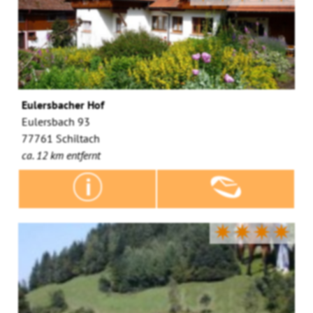
Eulersbacher Hof
Eulersbach 93
77761 Schiltach
ca. 12 km entfernt
✷✷✷✷