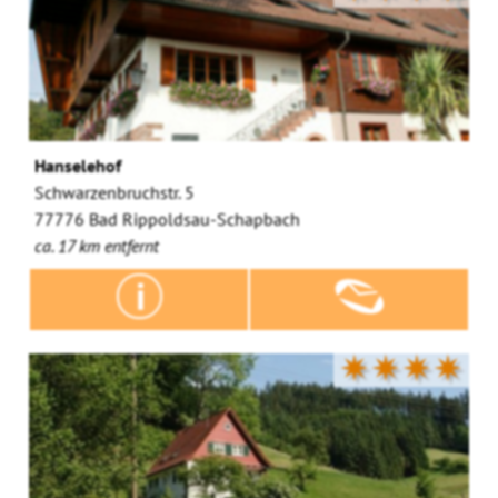
Hanselehof
Schwarzenbruchstr. 5
77776 Bad Rippoldsau-Schapbach
ca. 17 km entfernt
✷✷✷✷