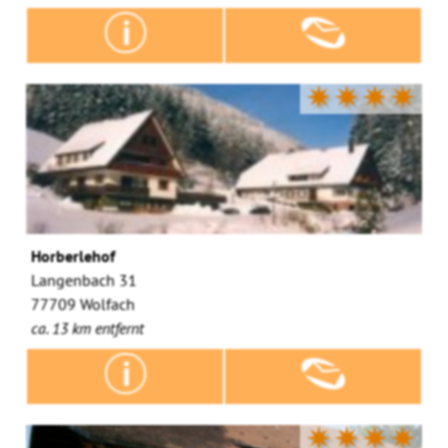
✷✷✷✷
Horberlehof
Langenbach 31
77709 Wolfach
ca. 13 km entfernt
✷✷✷✷