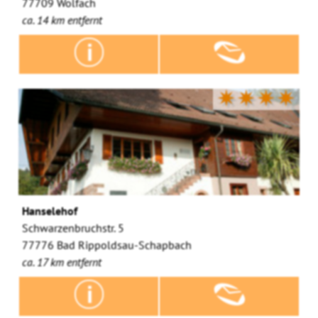
77709 Wolfach
ca. 14 km entfernt
✷✷✷✷
Hanselehof
Schwarzenbruchstr. 5
77776 Bad Rippoldsau-Schapbach
ca. 17 km entfernt