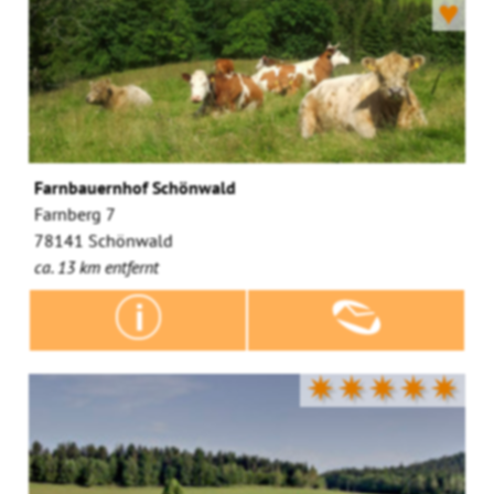
♥
Farnbauernhof Schönwald
Farnberg 7
78141 Schönwald
ca. 13 km entfernt
✷✷✷✷✷