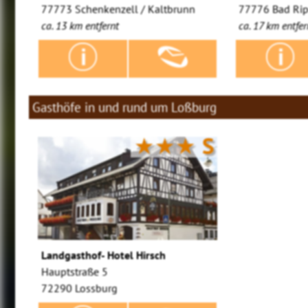
77773 Schenkenzell / Kaltbrunn
77776 Bad Ri
ca. 13 km entfernt
ca. 17 km entfer
Gasthöfe in und rund um Loßburg
★★★
S
Landgasthof- Hotel Hirsch
Hauptstraße 5
72290 Lossburg