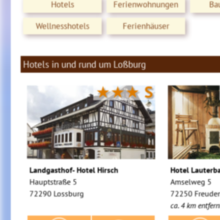
Hotels
Ferienwohnungen
Ba
Wellnesshotels
Ferienhäuser
Hotels in und rund um Loßburg
★★★
S
Landgasthof- Hotel Hirsch
Hotel Lauterb
Hauptstraße 5
Amselweg 5
72290 Lossburg
72250 Freuden
ca. 4 km entfern