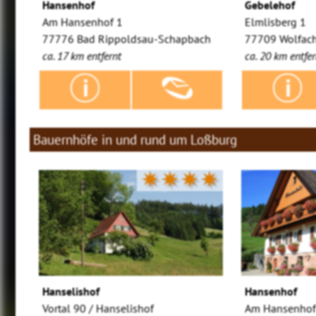
Hansenhof
Gebelehof
Am Hansenhof 1
Elmlisberg 1
77776 Bad Rippoldsau-Schapbach
77709 Wolfach
ca. 17 km entfernt
ca. 20 km entfer
Bauernhöfe in und rund um Loßburg
✷✷✷✷
Hanselishof
Hansenhof
Vortal 90 / Hanselishof
Am Hansenhof