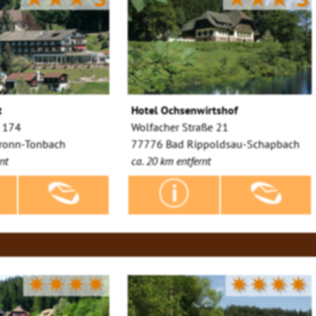
t
Hotel Ochsenwirtshof
 174
Wolfacher Straße 21
bronn-Tonbach
77776 Bad Rippoldsau-Schapbach
nt
ca. 20 km entfernt
✷✷✷✷
✷✷✷✷