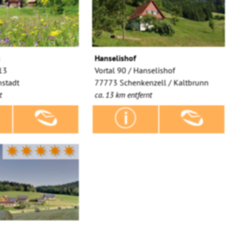
a
Hanselishof
 13
Vortal 90 / Hanselishof
stadt
77773 Schenkenzell / Kaltbrunn
t
ca. 13 km entfernt
✷✷✷✷✷