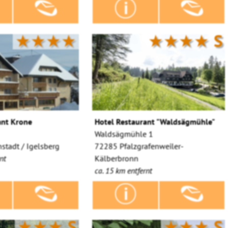
★★★★
★★★★
S
ant Krone
Hotel Restaurant "Waldsägmühle"
Waldsägmühle 1
stadt / Igelsberg
72285 Pfalzgrafenweiler-
nt
Kälberbronn
ca. 15 km entfernt
★★★
S
★★★
S