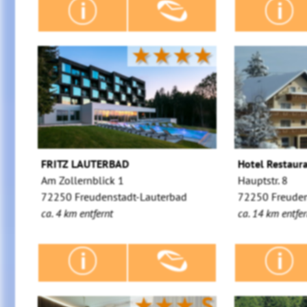
★★★★
FRITZ LAUTERBAD
Hotel Restaur
Am Zollernblick 1
Hauptstr. 8
72250 Freudenstadt-Lauterbad
72250 Freuden
ca. 4 km entfernt
ca. 14 km entfer
★★★
S