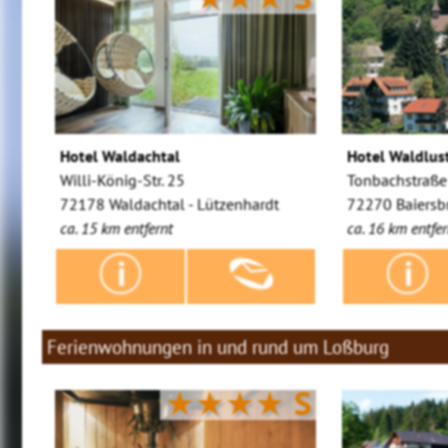
Hotel Waldachtal
Hotel Waldlus
Willi-König-Str. 25
Tonbachstraße
72178 Waldachtal - Lützenhardt
72270 Baiers
ca. 15 km entfernt
ca. 16 km entfer
Ferienwohnungen in und rund um Loßburg
★★★★
S