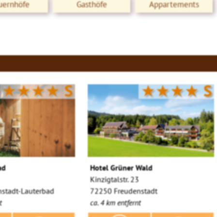
uernhöfe
Gasthöfe
Appartements
★★★★
S
★★★★
S
ad
Hotel Grüner Wald
Kinzigtalstr. 23
stadt-Lauterbad
72250 Freudenstadt
t
ca. 4 km entfernt