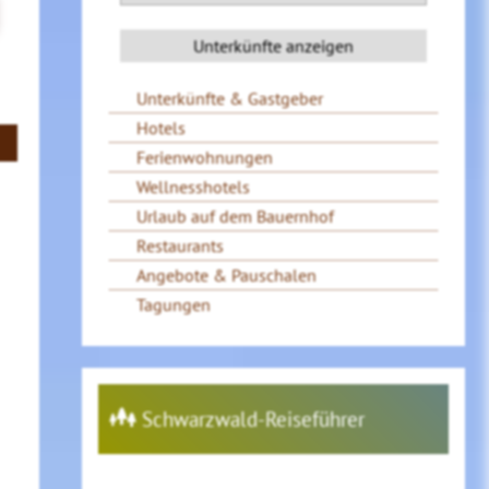
Unterkünfte & Gastgeber
Hotels
Ferienwohnungen
Wellnesshotels
Urlaub auf dem Bauernhof
Restaurants
Angebote & Pauschalen
Tagungen
Schwarzwald-Reiseführer