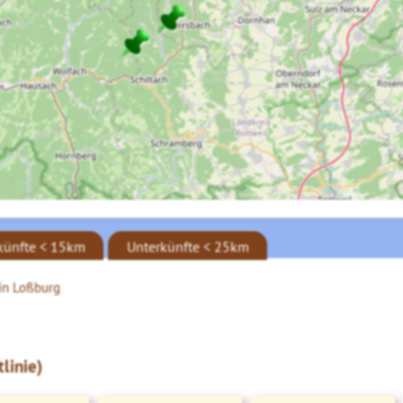
künfte < 15km
Unterkünfte < 25km
in Loßburg
linie)