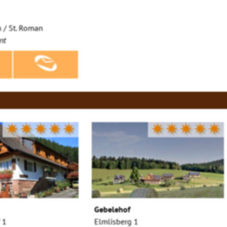
 / St. Roman
nt
✷✷✷✷✷
✷✷✷✷✷
Gebelehof
 1
Elmlisberg 1