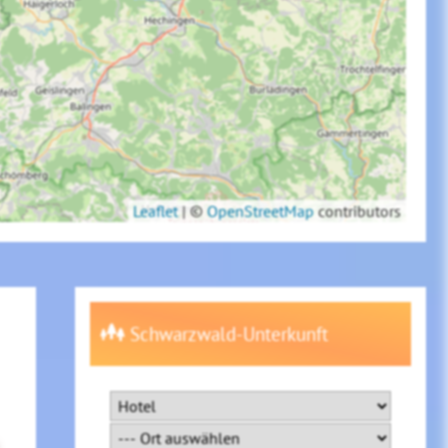
Leaflet
|
©
OpenStreetMap
contributors
Schwarzwald-Unterkunft