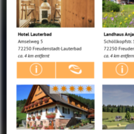
Hotel Lauterbad
Landhaus Anj
Amselweg 5
Schöllkopfstr.
72250 Freudenstadt-Lauterbad
72250 Freuden
ca. 4 km entfernt
ca. 4 km entfern
✷✷✷✷✷