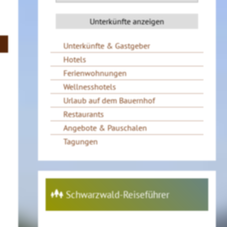
Unterkünfte & Gastgeber
Hotels
Ferienwohnungen
Wellnesshotels
Urlaub auf dem Bauernhof
Restaurants
Angebote & Pauschalen
Tagungen
Schwarzwald-Reiseführer