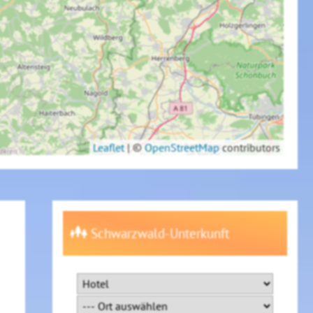
Leaflet
|
©
OpenStreetMap
contributors
Schwarzwald-Unterkunft