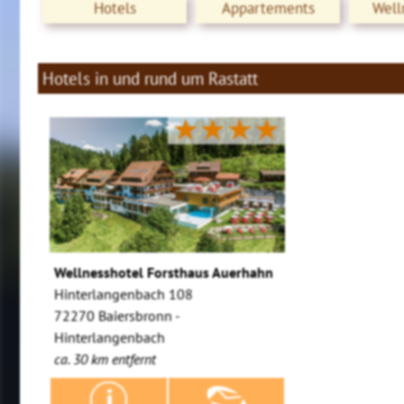
Hotels
Appartements
Well
Hotels in und rund um Rastatt
★★★★
Wellnesshotel Forsthaus Auerhahn
Hinterlangenbach 108
72270 Baiersbronn -
Hinterlangenbach
ca. 30 km entfernt