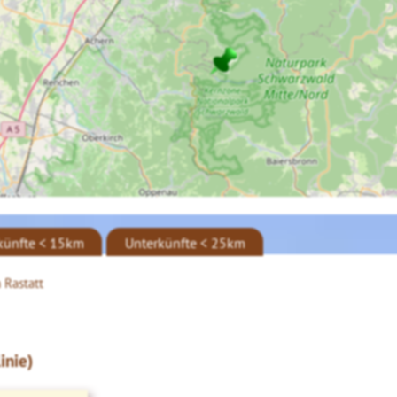
künfte < 15km
Unterkünfte < 25km
 Rastatt
inie)