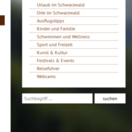
Urlaub im Schwarzwald
Orte im Schwarzwald
Ausflugstipps
Kinder und Familie
Schwimmen und Wellness
Sport und Freizeit
Kunst & Kultur
Festivals & Events
Reiseführer
Webcams